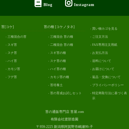
Blog
Instagram
苔[コケ]
苔の種 [コケノタネ]
買い物カゴを見る
三種混合の苔
三種混合 苔の種
ご注文方法
スギ苔
二種混合 苔の種
FAX専用注文用紙
スナ苔
スギ苔の種
お支払方法
ハイ苔
スナ苔の種
送料について
カモジ苔
ハイ苔の種
お届けについて
フデ苔
カモジ苔の種
返品・交換について
苔培養土
プライバシーポリシー
苔の育成お試しセット
特定商取引法に基づく表
示
苔の通販専門店 苔屋.com
有限会社渡部造園
〒959-2225 新潟県阿賀野市嶋瀬99-子